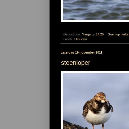
Gepost door
Marga
op
14:20
Geen opmerki
Labels:
IJmuiden
zaterdag 19 november 2011
steenloper