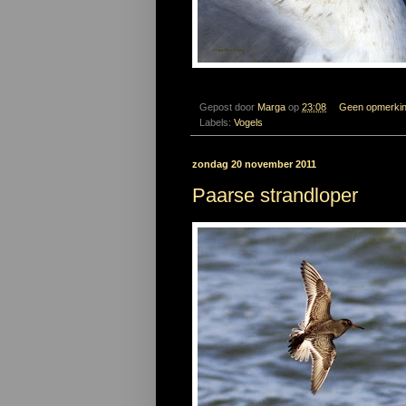
Gepost door
Marga
op
23:08
Geen opmerki
Labels:
Vogels
zondag 20 november 2011
Paarse strandloper