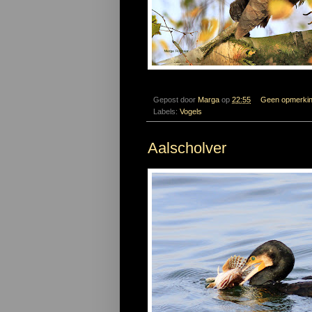
Gepost door
Marga
op
22:55
Geen opmerki
Labels:
Vogels
Aalscholver