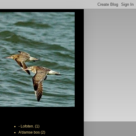
Labels
- Lofoten.
(1)
A'damse bos
(2)