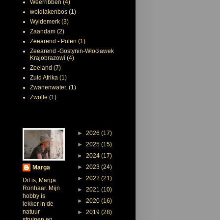
Weerribben
(4)
woldlakenbos
(1)
Wyldemerk
(3)
Zaandam
(2)
Zeearend - Polen
(1)
Zeearend -Gostynin-Włocławek
Krajobrazowi
(4)
Zeeland
(7)
Zuid Afrika
(1)
Zwanenwater.
(1)
Zwolle
(1)
Over mij
Blogarchief
►
2026
(17)
►
2025
(15)
►
2024
(17)
►
2023
(24)
Marga
►
2022
(21)
Dit is, Marga
Ronhaar. Mijn
►
2021
(10)
hobby is
►
2020
(16)
lekker in de
natuur
►
2019
(28)
struinen en