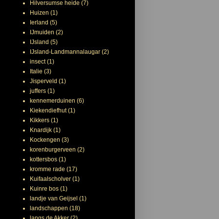
Hilversumse heide
(7)
Huizen
(1)
Ierland
(5)
IJmuiden
(2)
IJsland
(5)
IJsland-Landmannalaugar
(2)
insect
(1)
Italie
(3)
Jisperveld
(1)
juffers
(1)
kennemerduinen
(6)
Kiekendiefhut
(1)
Kikkers
(1)
Knardijk
(1)
Kockengen
(3)
korenburgerveen
(2)
kottersbos
(1)
kromme rade
(17)
Kuifaalscholver
(1)
Kuinre bos
(1)
landje van Geijsel
(1)
landschappen
(18)
langs de Akker
(2)