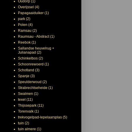
Oudorp
(1)
Overijssel
(4)
Papagaaiduiker
(1)
park
(2)
Polen
(4)
Ramsau
(2)
Raumsau - Abstract
(1)
Reebok
(1)
Sallandse heuvelrug +
Julianapad
(2)
Schinkelbos
(2)
Schoonrewoerd
(1)
Schotland
(3)
Spanje
(3)
Speulderwoud
(2)
Strabrechtseheide
(1)
Swalmen
(1)
texel
(11)
Thijssepark
(11)
Torenvalk
(1)
trekvogelpad-lepelaarsplas
(5)
tuin
(2)
tuin almere
(1)