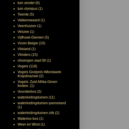
tuin amstel
(6)
tuin olympus
(1)
Twente
(5)
Valkenswaard
(1)
Veenhuizen
(1)
Veluwe
(1)
Vijfhoek-Diemen
(5)
Viroin-Belgie
(10)
Vlieland
(1)
Vlinders
(15)
vlissingen sept 08
(1)
Vogels
(118)
Vogels Gostynin-Włocławek
Krajobrazowi
(2)
Vogels: Zuid Afrika-Groen
fontein.
(1)
Voorsterbos
(5)
waterleidingduinen
(11)
waterleidingduinen-panneland
(1)
waterleidingduinen-zilk
(2)
Waterloo bos
(1)
Weer en Wind
(1)