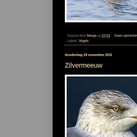
Gepost door
Marga
op
22:51
Geen opmerki
Labels:
Vogels
donderdag 24 november 2011
Zilvermeeuw