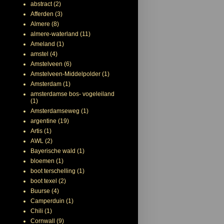
abstract
(2)
Afferden
(3)
Almere
(8)
almere-waterland
(11)
Ameland
(1)
amstel
(4)
Amstelveen
(6)
Amstelveen-Middelpolder
(1)
Amsterdam
(1)
amsterdamse bos- vogeleiland
(1)
Amsterdamseweg
(1)
argentine
(19)
Artis
(1)
AWL
(2)
Bayerische wald
(1)
bloemen
(1)
boot terschelling
(1)
boot texel
(2)
Buurse
(4)
Camperduin
(1)
Chili
(1)
Cornwall
(9)