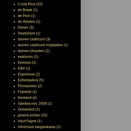
Costa Rica
(20)
de Braak
(1)
de Peel
(1)
de Wieden
(1)
Diever
(3)
Doetichem
(1)
duinen castricum
(3)
duinen castricum-ringstation
(1)
duinen IJmuiden
(2)
eekhoorn
(2)
Eemnes
(1)
Eifel
(1)
Elsenhove
(2)
Extremadura
(5)
Flevopolder
(2)
Frankrijk
(2)
friesland
(4)
Gambia nov. 2008
(1)
Graveland
(1)
groene jonker
(10)
Haut Fagne
(1)
Hilversum-laegieskamp
(2)