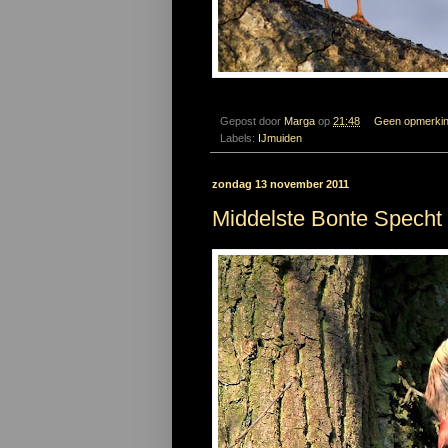
Gepost door
Marga
op
21:48
Geen opmerki
Labels:
IJmuiden
zondag 13 november 2011
Middelste Bonte Specht